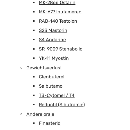
MK-2866 Ostarin
MK-677 Ibutamoren
RAD-140 Testolon
S23 Mastorin
S4 Andarine
SR-9009 Stenabolic
YK-11 Myostin
Gewichtsverlust
Clenbuterol
Salbutamol
T3-Cytomel / T4
Reductil (Sibutramin)
Andere orale
Finasterid