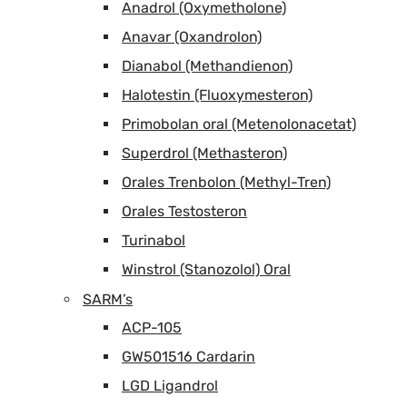
Anadrol (Oxymetholone)
Anavar (Oxandrolon)
Dianabol (Methandienon)
Halotestin (Fluoxymesteron)
Primobolan oral (Metenolonacetat)
Superdrol (Methasteron)
Orales Trenbolon (Methyl-Tren)
Orales Testosteron
Turinabol
Winstrol (Stanozolol) Oral
SARM’s
ACP-105
GW501516 Cardarin
LGD Ligandrol