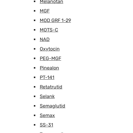
Melanotan
MGF
MOD GRF 1-29
MOTS-C
NAD
Oxytocin
PEG-MGF
Pinealon
PT-141
Retatrutid
Selank
Semaglutid
Semax
SS-31