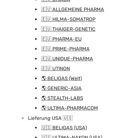
🇪🇺 ALLGEMEINE PHARMA
🇪🇺 HILMA-SOMATROP
🇪🇺 THAIGER-GENETIC
🇪🇺 PHARMA-EU
🇪🇺 PRIME-PHARMA
🇪🇺 UNIQUE-PHARMA
🇪🇺 UTINON
🌎 BELIGAS (Welt)
🌎 GENERIC-ASIA
🌎 STEALTH-LABS
🌎 ULTIMA-PHARMACOM
Lieferung USA 🇺🇸
🇺🇸 BELIGAS (USA)
🇺🇸 ULTIMA-NAKON (USA)