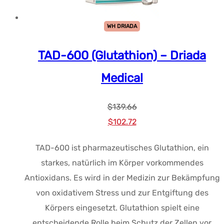
WH DRIADA
TAD-600 (Glutathion) – Driada
Medical
$
139.66
Ursprünglicher
Aktueller
$
102.72
Preis
Preis:
TAD-600 ist pharmazeutisches Glutathion, ein
war:
$102.72.
starkes, natürlich im Körper vorkommendes
$139.66.
Antioxidans. Es wird in der Medizin zur Bekämpfung
von oxidativem Stress und zur Entgiftung des
Körpers eingesetzt. Glutathion spielt eine
entscheidende Rolle beim Schutz der Zellen vor