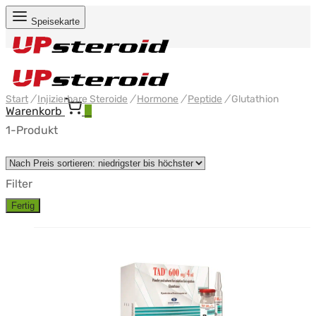
Speisekarte
Start
/
Injizierbare Steroide
/
Hormone
/
Peptide
/
Glutathion
Warenkorb
0
1-Produkt
Filter
Fertig