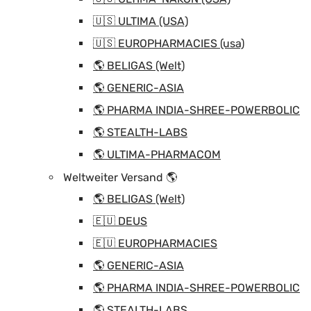
🇺🇸 ULTIMA (USA)
🇺🇸 EUROPHARMACIES (usa)
🌎 BELIGAS (Welt)
🌎 GENERIC-ASIA
🌎 PHARMA INDIA-SHREE-POWERBOLIC
🌎 STEALTH-LABS
🌎 ULTIMA-PHARMACOM
Weltweiter Versand 🌎
🌎 BELIGAS (Welt)
🇪🇺 DEUS
🇪🇺 EUROPHARMACIES
🌎 GENERIC-ASIA
🌎 PHARMA INDIA-SHREE-POWERBOLIC
🌎 STEALTH-LABS