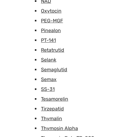
NAD
Oxytocin
PEG-MGF
Pinealon
PT-141
Retatrutid
Selank
Semaglutid
Semax
SS-31
Tesamorelin
Tirzepatid
Thymalin
Thymosin Alpha