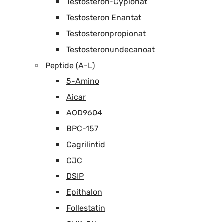
Testosteron-Cypionat
Testosteron Enantat
Testosteronpropionat
Testosteronundecanoat
Peptide (A-L)
5-Amino
Aicar
AOD9604
BPC-157
Cagrilintid
CJC
DSIP
Epithalon
Follestatin