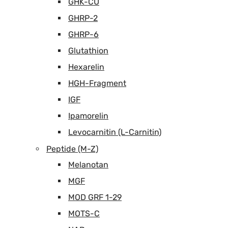
GHK-CU
GHRP-2
GHRP-6
Glutathion
Hexarelin
HGH-Fragment
IGF
Ipamorelin
Levocarnitin (L-Carnitin)
Peptide (M-Z)
Melanotan
MGF
MOD GRF 1-29
MOTS-C