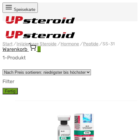
Speisekarte
Start
/
Injizierbare Steroide
/
Hormone
/
Peptide
/
SS-31
Warenkorb
0
1-Produkt
Filter
Fertig