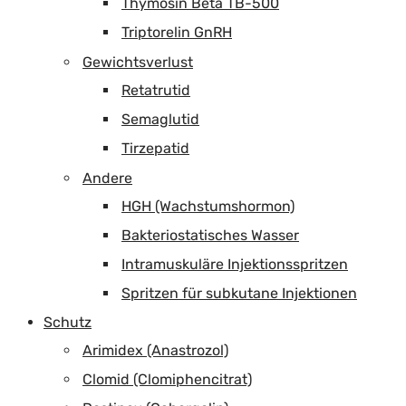
Thymosin Beta TB-500
Triptorelin GnRH
Gewichtsverlust
Retatrutid
Semaglutid
Tirzepatid
Andere
HGH (Wachstumshormon)
Bakteriostatisches Wasser
Intramuskuläre Injektionsspritzen
Spritzen für subkutane Injektionen
Schutz
Arimidex (Anastrozol)
Clomid (Clomiphencitrat)