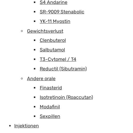
S4 Andarine
SR-9009 Stenabolic
YK-11 Myostin
Gewichtsverlust
Clenbuterol
Salbutamol
T3-Cytomel / T4
Reductil (Sibutramin)
Andere orale
Finasterid
Isotretinoin (Roaccutan)
Modafinil
Sexpillen
Injektionen