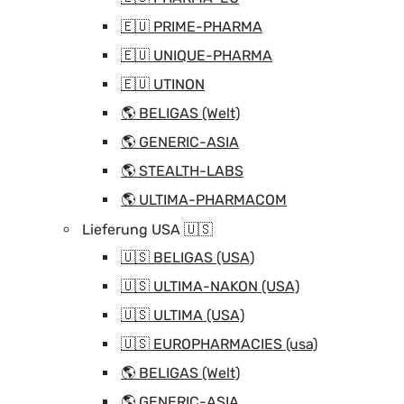
🇪🇺 PRIME-PHARMA
🇪🇺 UNIQUE-PHARMA
🇪🇺 UTINON
🌎 BELIGAS (Welt)
🌎 GENERIC-ASIA
🌎 STEALTH-LABS
🌎 ULTIMA-PHARMACOM
Lieferung USA 🇺🇸
🇺🇸 BELIGAS (USA)
🇺🇸 ULTIMA-NAKON (USA)
🇺🇸 ULTIMA (USA)
🇺🇸 EUROPHARMACIES (usa)
🌎 BELIGAS (Welt)
🌎 GENERIC-ASIA