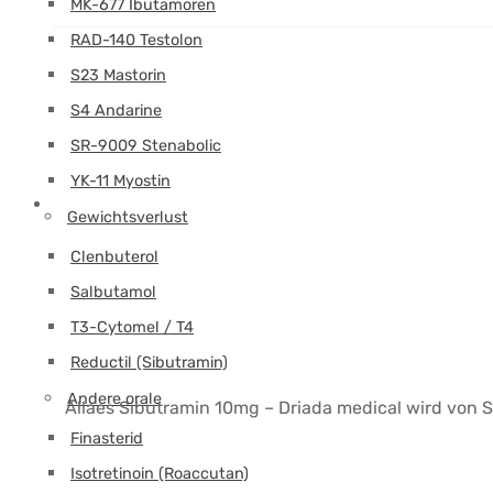
MK-677 Ibutamoren
RAD-140 Testolon
S23 Mastorin
S4 Andarine
SR-9009 Stenabolic
YK-11 Myostin
Gewichtsverlust
Clenbuterol
Salbutamol
T3-Cytomel / T4
Reductil (Sibutramin)
Andere orale
Allaes Sibutramin 10mg – Driada medical wird von 
Finasterid
Isotretinoin (Roaccutan)