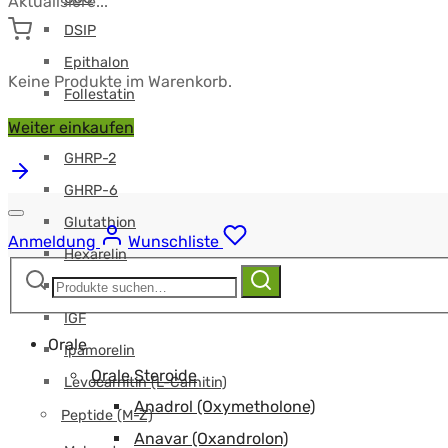
Aktualisiere...
DSIP
Epithalon
Keine Produkte im Warenkorb.
Follestatin
GHK-CU
Weiter einkaufen
GHRP-2
GHRP-6
Glutathion
Anmeldung
Wunschliste
Hexarelin
Suchen
Suchen
HGH-Fragment
nach:
IGF
Orale
Ipamorelin
Orale Steroide
Levocarnitin (L-Carnitin)
Anadrol (Oxymetholone)
Peptide (M-Z)
Anavar (Oxandrolon)