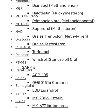
Melanotan
Dianabol (Methandienon)
MGF
Halotestin (Fluoxymesteron)
MOD GRF 1-29
Primobolan oral (Metenolonacetat)
MOTS-C
Superdrol (Methasteron)
NAD
Orales Trenbolon (Methyl-Tren)
Oxytocin
Orales Testosteron
PEG-MGF
Turinabol
Pinealon
Winstrol (Stanozolol) Oral
PT-141
SARM’s
Retatrutid
ACP-105
Selank
GW501516 Cardarin
Semaglutid
LGD Ligandrol
Semax
MK-2866 Ostarin
SS-31
MK-677 Ibutamoren