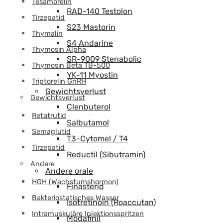
Tesamorelin
RAD-140 Testolon
Tirzepatid
S23 Mastorin
Thymalin
S4 Andarine
Thymosin Alpha
SR-9009 Stenabolic
Thymosin Beta TB-500
YK-11 Myostin
Triptorelin GnRH
Gewichtsverlust
Gewichtsverlust
Clenbuterol
Retatrutid
Salbutamol
Semaglutid
T3-Cytomel / T4
Tirzepatid
Reductil (Sibutramin)
Andere
Andere orale
HGH (Wachstumshormon)
Finasterid
Bakteriostatisches Wasser
Isotretinoin (Roaccutan)
Intramuskuläre Injektionsspritzen
Modafinil