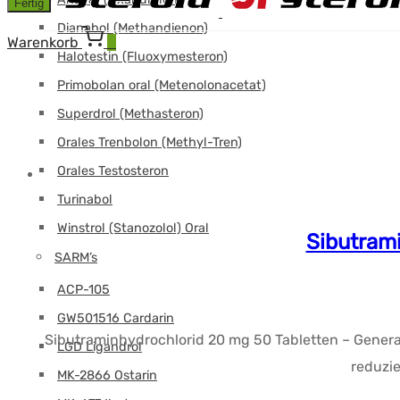
Fertig
Dianabol (Methandienon)
Warenkorb
0
Halotestin (Fluoxymesteron)
Primobolan oral (Metenolonacetat)
Superdrol (Methasteron)
Orales Trenbolon (Methyl-Tren)
Orales Testosteron
Turinabol
Winstrol (Stanozolol) Oral
Sibutram
SARM’s
ACP-105
GW501516 Cardarin
Sibutraminhydrochlorid 20 mg 50 Tabletten – Gener
LGD Ligandrol
reduzie
MK-2866 Ostarin