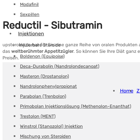
Modafinil
Sexpillen
Reductil - Sibutramin
Injektionen
upsteroide.to hat für Sie eine ganze Reihe von oralen Produkte
Injizierbare Steroide
das
weltberühmter Appetitzügler
. So können Sie Ihre Diät ganz
Boldenon (Equipoise)
Preisen.
Deca-Durabolin (Nandrolondecanoat)
Masteron (Drostanolon)
Nandrolonphenylpropionat
Home
Z
Parabolan (Trenbolon)
Primobolan Injektionslösung (Methenolon-Enanthat)
Trestolon (MENT)
Winstrol (Stanozolol) Injektion
Mischung von Steroiden