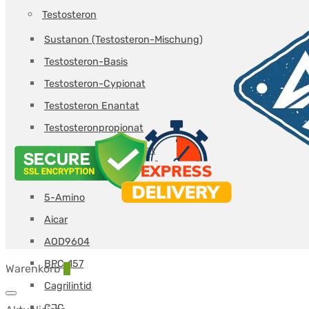
Testosteron
Sustanon (Testosteron-Mischung)
Testosteron-Basis
Testosteron-Cypionat
Testosteron Enantat
Testosteronpropionat
Testosteronundecanoat
Peptide (A-L)
5-Amino
Aicar
AOD9604
BPC-157
Warenkorb
0
Cagrilintid
CJC