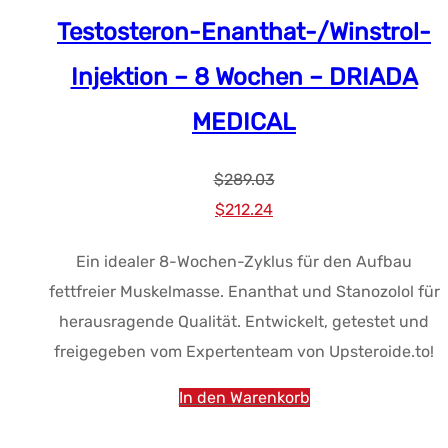
Testosteron-Enanthat-/Winstrol-
Injektion – 8 Wochen – DRIADA
MEDICAL
$
289.03
Ursprünglicher
Aktueller
$
212.24
Preis
Preis:
Ein idealer 8-Wochen-Zyklus für den Aufbau
war:
$212.24.
fettfreier Muskelmasse. Enanthat und Stanozolol für
$289.03.
herausragende Qualität. Entwickelt, getestet und
freigegeben vom Expertenteam von Upsteroide.to!
In den Warenkorb