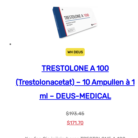
WH DEUS
TRESTOLONE A 100
(Trestolonacetat) – 10 Ampullen à 1
ml – DEUS-MEDICAL
$
193.45
Ursprünglicher
Aktueller
$
171.70
Preis
Preis: