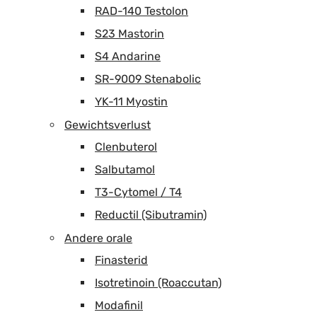
RAD-140 Testolon
S23 Mastorin
S4 Andarine
SR-9009 Stenabolic
YK-11 Myostin
Gewichtsverlust
Clenbuterol
Salbutamol
T3-Cytomel / T4
Reductil (Sibutramin)
Andere orale
Finasterid
Isotretinoin (Roaccutan)
Modafinil