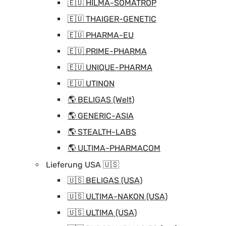
🇪🇺 HILMA-SOMATROP
🇪🇺 THAIGER-GENETIC
🇪🇺 PHARMA-EU
🇪🇺 PRIME-PHARMA
🇪🇺 UNIQUE-PHARMA
🇪🇺 UTINON
🌎 BELIGAS (Welt)
🌎 GENERIC-ASIA
🌎 STEALTH-LABS
🌎 ULTIMA-PHARMACOM
Lieferung USA 🇺🇸
🇺🇸 BELIGAS (USA)
🇺🇸 ULTIMA-NAKON (USA)
🇺🇸 ULTIMA (USA)