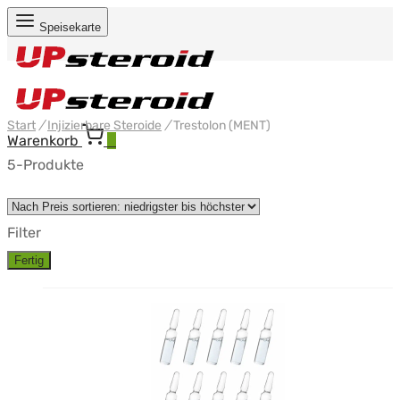
Speisekarte
Start
/
Injizierbare Steroide
/
Trestolon (MENT)
Warenkorb
0
5-Produkte
Filter
Fertig