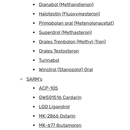
Dianabol (Methandienon)
Halotestin (Fluoxymesteron)
Primobolan oral (Metenolonacetat)
Superdrol (Methasteron)
Orales Trenbolon (Methyl-Tren)
Orales Testosteron
Turinabol
Winstrol (Stanozolol) Oral
SARM’s
ACP-105
GW501516 Cardarin
LGD Ligandrol
MK-2866 Ostarin
MK-677 Ibutamoren