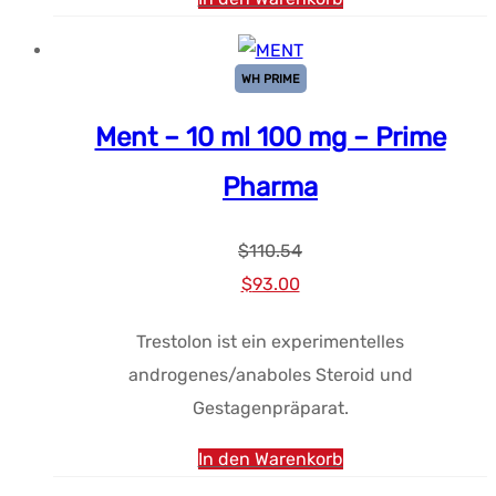
WH PRIME
Ment – 10 ml 100 mg – Prime
Pharma
$
110.54
Ursprünglicher
Aktueller
$
93.00
Preis
Preis:
Trestolon ist ein experimentelles
war:
$93.00.
androgenes/anaboles Steroid und
$110.54.
Gestagenpräparat.
In den Warenkorb