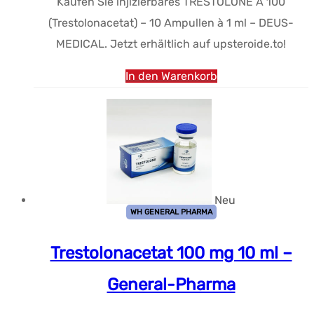
Kaufen Sie injizierbares TRESTOLONE A 100
war:
$171.70.
(Trestolonacetat) – 10 Ampullen à 1 ml – DEUS-
$193.45.
MEDICAL. Jetzt erhältlich auf upsteroide.to!
In den Warenkorb
Neu
WH GENERAL PHARMA
Trestolonacetat 100 mg 10 ml –
General-Pharma