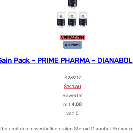
VERPACKEN
WH PRIME
Gain Pack – PRIME PHARMA – DIANABOL
$
239.17
Ursprünglicher
Aktueller
$
141.60
Preis
Preis:
Bewertet
war:
$141.60.
mit
4.00
$239.17.
von 5
fbau mit dem essentiellen oralen Steroid Dianabol. Entwick