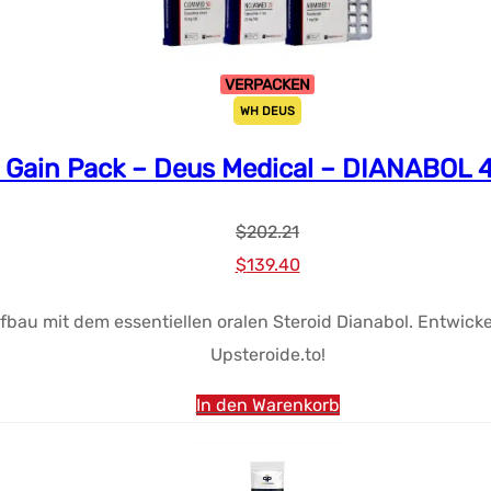
VERPACKEN
WH DEUS
 Gain Pack – Deus Medical – DIANABOL 
$
202.21
Ursprünglicher
Aktueller
$
139.40
Preis
Preis:
fbau mit dem essentiellen oralen Steroid Dianabol. Entwick
war:
$139.40.
Upsteroide.to!
$202.21.
In den Warenkorb