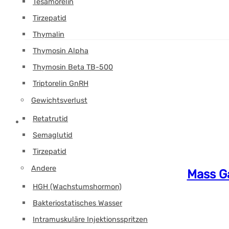
Tesamorelin
Tirzepatid
Thymalin
Thymosin Alpha
Thymosin Beta TB-500
Triptorelin GnRH
Gewichtsverlust
Retatrutid
Semaglutid
Tirzepatid
Andere
Mass G
HGH (Wachstumshormon)
Bakteriostatisches Wasser
Intramuskuläre Injektionsspritzen