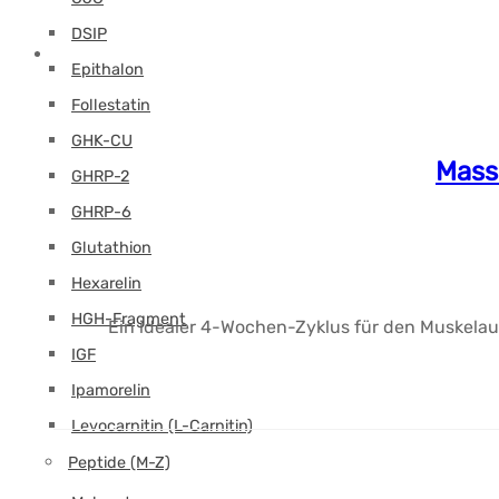
DSIP
Epithalon
Follestatin
GHK-CU
Mass
GHRP-2
GHRP-6
Glutathion
Hexarelin
HGH-Fragment
Ein idealer 4-Wochen-Zyklus für den Muskelau
IGF
Ipamorelin
Levocarnitin (L-Carnitin)
Peptide (M-Z)