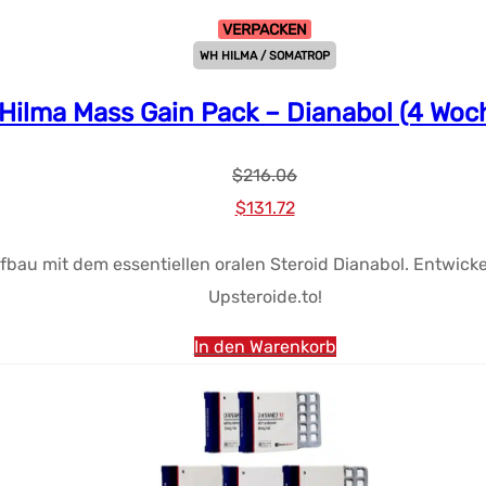
VERPACKEN
WH HILMA / SOMATROP
Hilma Mass Gain Pack – Dianabol (4 Woc
$
216.06
Ursprünglicher
Aktueller
$
131.72
Preis
Preis:
fbau mit dem essentiellen oralen Steroid Dianabol. Entwick
war:
$131.72.
Upsteroide.to!
$216.06.
In den Warenkorb