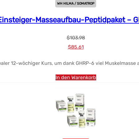
WH HILMA / SOMATROP
Einsteiger-Masseaufbau-Peptidpaket – 
$
103.98
Ursprünglicher
Aktueller
$
85.61
Preis
Preis:
ealer 12-wöchiger Kurs, um dank GHRP-6 viel Muskelmasse
war:
$85.61.
$103.98.
In den Warenkorb