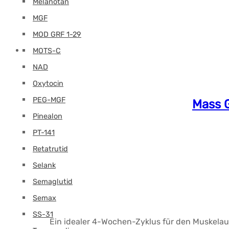
Melanotan
MGF
MOD GRF 1-29
MOTS-C
NAD
Oxytocin
PEG-MGF
Mass 
Pinealon
PT-141
Retatrutid
Selank
Semaglutid
Semax
SS-31
Ein idealer 4-Wochen-Zyklus für den Muskelau