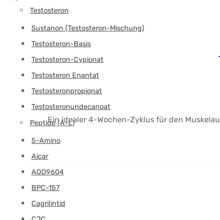
Testosteron
Sustanon (Testosteron-Mischung)
Testosteron-Basis
Testosteron-Cypionat
Testosteron Enantat
Testosteronpropionat
Testosteronundecanoat
Ein idealer 4-Wochen-Zyklus für den Muskelau
Peptide (A-L)
5-Amino
Aicar
AOD9604
BPC-157
Cagrilintid
CJC