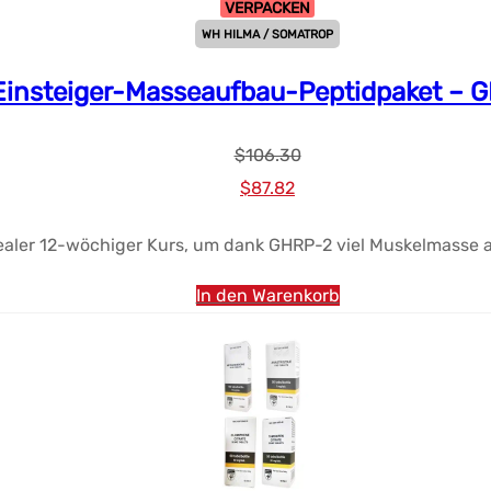
VERPACKEN
WH HILMA / SOMATROP
Einsteiger-Masseaufbau-Peptidpaket – 
$
106.30
Ursprünglicher
Aktueller
$
87.82
Preis
Preis:
dealer 12-wöchiger Kurs, um dank GHRP-2 viel Muskelmasse 
war:
$87.82.
$106.30.
In den Warenkorb