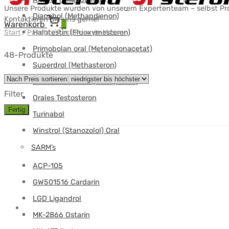
Unsere Produkte wurden von unserem Expertenteam – selbst Profi
Dianabol (Methandienon)
Kontaktieren Sie uns gerne!
Warenkorb
0
Halotestin (Fluoxymesteron)
Start
/
Pakete
/
Pack Prise de Masse
Primobolan oral (Metenolonacetat)
48-Produkte
Superdrol (Methasteron)
Orales Trenbolon (Methyl-Tren)
Filter
Orales Testosteron
Fertig
Turinabol
Winstrol (Stanozolol) Oral
SARM’s
ACP-105
GW501516 Cardarin
LGD Ligandrol
MK-2866 Ostarin