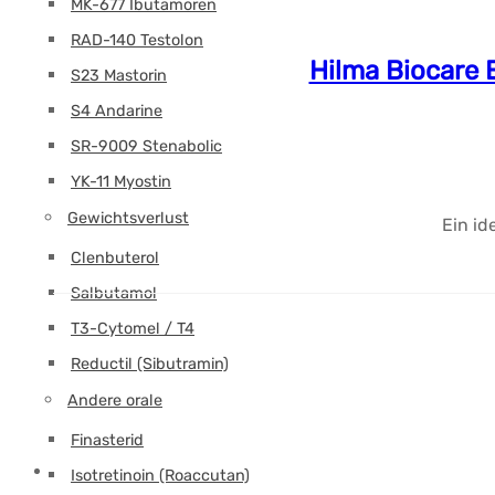
MK-677 Ibutamoren
RAD-140 Testolon
Hilma Biocare 
S23 Mastorin
S4 Andarine
SR-9009 Stenabolic
YK-11 Myostin
Gewichtsverlust
Ein id
Clenbuterol
Salbutamol
T3-Cytomel / T4
Reductil (Sibutramin)
Andere orale
Finasterid
Isotretinoin (Roaccutan)