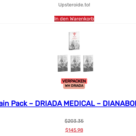
Upsteroide.to!
In den Warenkorb
VERPACKEN
WH DRIADA
ain Pack – DRIADA MEDICAL – DIANABO
$
203.35
Ursprünglicher
Aktueller
$
145.98