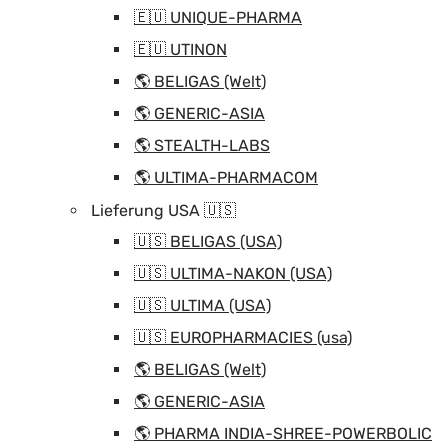
🇪🇺 UNIQUE-PHARMA
🇪🇺 UTINON
🌎 BELIGAS (Welt)
🌎 GENERIC-ASIA
🌎 STEALTH-LABS
🌎 ULTIMA-PHARMACOM
Lieferung USA 🇺🇸
🇺🇸 BELIGAS (USA)
🇺🇸 ULTIMA-NAKON (USA)
🇺🇸 ULTIMA (USA)
🇺🇸 EUROPHARMACIES (usa)
🌎 BELIGAS (Welt)
🌎 GENERIC-ASIA
🌎 PHARMA INDIA-SHREE-POWERBOLIC