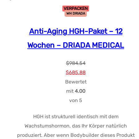
VERPACKEN
WH DRIADA
Anti-Aging HGH-Paket – 12
Wochen – DRIADA MEDICAL
$
984.54
Ursprünglicher
Aktueller
$
685.88
Preis
Preis:
Bewertet
war:
$685.88.
mit
4.00
$984.54.
von 5
HGH ist strukturell identisch mit dem
Wachstumshormon, das Ihr Körper natürlich
produziert. Aber wenn Bodybuilder dieses Produkt