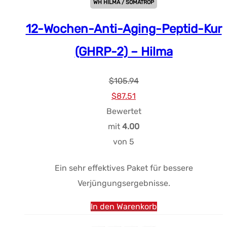
WH HILMA / SOMATROP
12-Wochen-Anti-Aging-Peptid-Kur
(GHRP-2) – Hilma
$
105.94
Ursprünglicher
Aktueller
$
87.51
Preis
Preis:
Bewertet
war:
$87.51.
mit
4.00
$105.94.
von 5
Ein sehr effektives Paket für bessere
Verjüngungsergebnisse.
In den Warenkorb