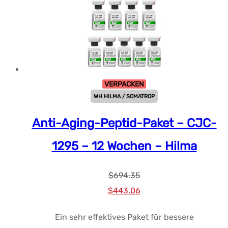
VERPACKEN
WH HILMA / SOMATROP
Anti-Aging-Peptid-Paket – CJC-
1295 – 12 Wochen – Hilma
$
694.35
Ursprünglicher
Aktueller
$
443.06
Preis
Preis:
Ein sehr effektives Paket für bessere
war:
$443.06.