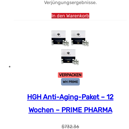
Verjüngungsergebnisse.
$694.35.
In den Warenkorb
VERPACKEN
WH PRIME
HGH Anti-Aging-Paket – 12
Wochen – PRIME PHARMA
$
732.36