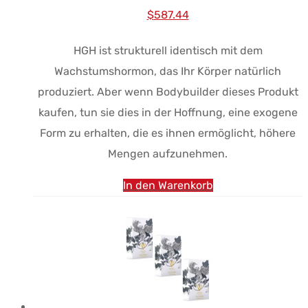
Ursprünglicher
Aktueller
$
587.44
Preis
Preis:
HGH ist strukturell identisch mit dem
war:
$587.44.
Wachstumshormon, das Ihr Körper natürlich
$732.36.
produziert. Aber wenn Bodybuilder dieses Produkt
kaufen, tun sie dies in der Hoffnung, eine exogene
Form zu erhalten, die es ihnen ermöglicht, höhere
Mengen aufzunehmen.
In den Warenkorb