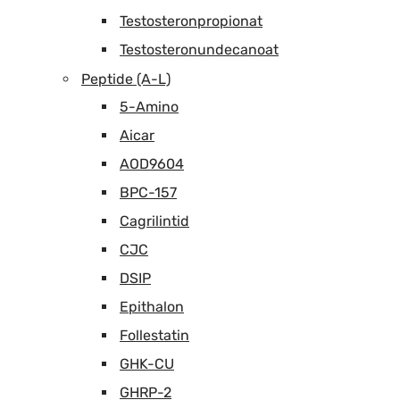
Testosteronpropionat
Testosteronundecanoat
Peptide (A-L)
5-Amino
Aicar
AOD9604
BPC-157
Cagrilintid
CJC
DSIP
Epithalon
Follestatin
GHK-CU
GHRP-2