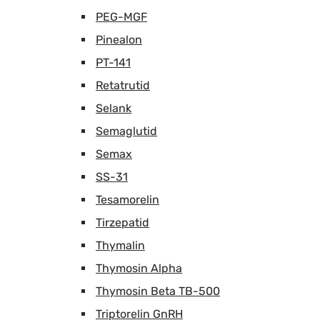
PEG-MGF
Pinealon
PT-141
Retatrutid
Selank
Semaglutid
Semax
SS-31
Tesamorelin
Tirzepatid
Thymalin
Thymosin Alpha
Thymosin Beta TB-500
Triptorelin GnRH