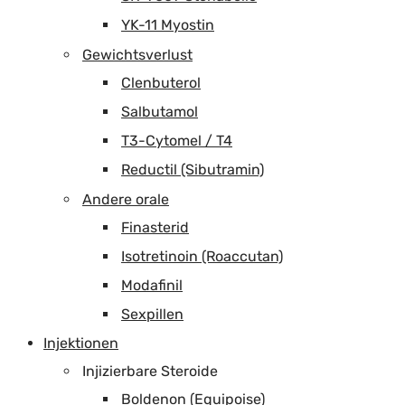
YK-11 Myostin
Gewichtsverlust
Clenbuterol
Salbutamol
T3-Cytomel / T4
Reductil (Sibutramin)
Andere orale
Finasterid
Isotretinoin (Roaccutan)
Modafinil
Sexpillen
Injektionen
Injizierbare Steroide
Boldenon (Equipoise)