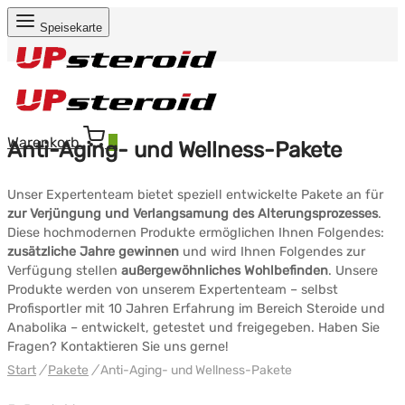
Speisekarte
Warenkorb
0
Anti-Aging- und Wellness-Pakete
Unser Expertenteam bietet speziell entwickelte Pakete an für
zur Verjüngung und Verlangsamung des Alterungsprozesses
.
Diese hochmodernen Produkte ermöglichen Ihnen Folgendes:
zusätzliche Jahre gewinnen
und wird Ihnen Folgendes zur
Verfügung stellen
außergewöhnliches Wohlbefinden
. Unsere
Produkte werden von unserem Expertenteam – selbst
Profisportler mit 10 Jahren Erfahrung im Bereich Steroide und
Anabolika – entwickelt, getestet und freigegeben. Haben Sie
Fragen? Kontaktieren Sie uns gerne!
Start
/
Pakete
/
Anti-Aging- und Wellness-Pakete