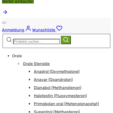
Weiter einkaufen
Anmeldung
Wunschliste
Suchen
Suchen
nach:
Orale
Orale Steroide
Anadrol (Oxymetholone)
Anavar (Oxandrolon)
Dianabol (Methandienon)
Halotestin (Fluoxymesteron)
Primobolan oral (Metenolonacetat)
Superdrol (Methasteron)