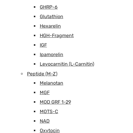
GHRP-6
Glutathion
Hexarelin
HGH-Fragment
IGF
Ipamorelin
Levocarnitin (L-Carnitin)
Peptide (M-Z)
Melanotan
MGF
MOD GRF 1-29
MOTS-C
NAD
Oxytocin