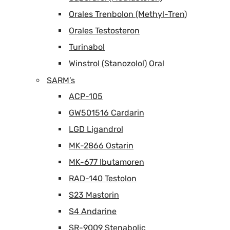
Orales Trenbolon (Methyl-Tren)
Orales Testosteron
Turinabol
Winstrol (Stanozolol) Oral
SARM’s
ACP-105
GW501516 Cardarin
LGD Ligandrol
MK-2866 Ostarin
MK-677 Ibutamoren
RAD-140 Testolon
S23 Mastorin
S4 Andarine
SR-9009 Stenabolic