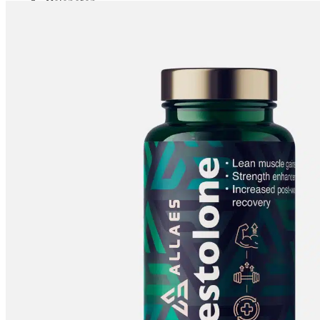
Melanotan
MGF
MOD GRF 1-29
MOTS-C
NAD
Oxytocin
PEG-MGF
Pinealon
PT-141
Retatrutid
Selank
Semaglutid
Semax
SS-31