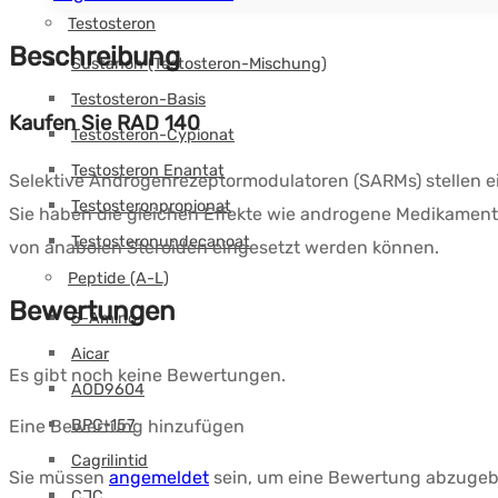
Testosteron
Beschreibung
Sustanon (Testosteron-Mischung)
Testosteron-Basis
Kaufen Sie RAD 140
Testosteron-Cypionat
Testosteron Enantat
Selektive Androgenrezeptormodulatoren (SARMs) stellen e
Testosteronpropionat
Sie haben die gleichen Effekte wie androgene Medikamente
Testosteronundecanoat
von anabolen Steroiden eingesetzt werden können.
Peptide (A-L)
Bewertungen
5-Amino
Aicar
Es gibt noch keine Bewertungen.
AOD9604
Eine Bewertung hinzufügen
BPC-157
Cagrilintid
Sie müssen
angemeldet
sein, um eine Bewertung abzugeb
CJC