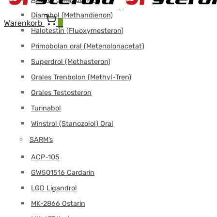
Dianabol (Methandienon)
Warenkorb
0
Halotestin (Fluoxymesteron)
Primobolan oral (Metenolonacetat)
Superdrol (Methasteron)
Orales Trenbolon (Methyl-Tren)
Orales Testosteron
Turinabol
Winstrol (Stanozolol) Oral
SARM’s
ACP-105
GW501516 Cardarin
LGD Ligandrol
MK-2866 Ostarin