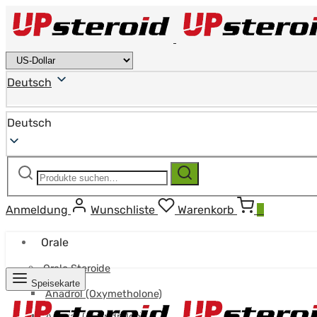
Deutsch
Deutsch
Suchen
Suchen
nach:
Anmeldung
Wunschliste
Warenkorb
0
Orale
Orale Steroide
Speisekarte
Anadrol (Oxymetholone)
Anavar (Oxandrolon)