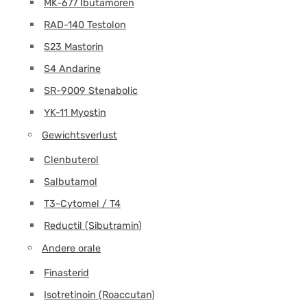
MK-677 Ibutamoren
RAD-140 Testolon
S23 Mastorin
S4 Andarine
SR-9009 Stenabolic
YK-11 Myostin
Gewichtsverlust
Clenbuterol
Salbutamol
T3-Cytomel / T4
Reductil (Sibutramin)
Andere orale
Finasterid
Isotretinoin (Roaccutan)