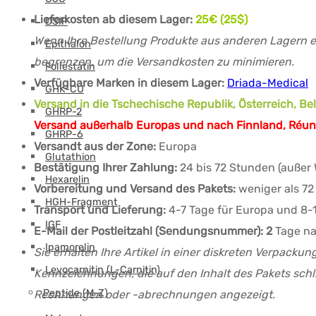
Lieferkosten ab diesem Lager:
25€ (25$)
DSIP
Wenn Ihre Bestellung Produkte aus anderen Lagern en
Epithalon
begrenzen, um die Versandkosten zu minimieren.
Follestatin
Verfügbare Marken in diesem Lager:
Driada-Medical
GHK-CU
Versand in die Tschechische Republik, Österreich, Be
GHRP-2
Versand außerhalb Europas und nach Finnland, Réuni
GHRP-6
Versandt aus der Zone:
Europa
Glutathion
Bestätigung Ihrer Zahlung:
24 bis 72 Stunden (auße
Hexarelin
Vorbereitung und Versand des Pakets:
weniger als 7
HGH-Fragment
Transport und Lieferung:
4-7 Tage für Europa und 8-1
IGF
E-Mail der Postleitzahl (Sendungsnummer): 2
Tage na
Ipamorelin
Sie erhalten Ihre Artikel in einer diskreten Verpacku
Levocarnitin (L-Carnitin)
Kennzeichnungen, die auf den Inhalt des Pakets schl
Peptide (M-Z)
Rechnungen oder -abrechnungen angezeigt.