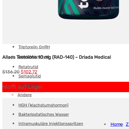
Tesamorelin
Tirzepatid
Thymalin
Thymosin Alpha
Thymosin Beta TB-500
Triptorelin GnRH
Gewichtsverlust
Allaes Testolone 10 mg (RAD-140) – Driada Medical
Retatrutid
Ursprünglicher
Aktueller
$
136.20
$
102.72
Semaglutid
Preis
Preis:
Tirzepatid
Nicht auf Lager
war:
$102.72.
Andere
$136.20.
HGH (Wachstumshormon)
Bakteriostatisches Wasser
Intramuskuläre Injektionsspritzen
Home
Z