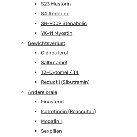
S23 Mastorin
S4 Andarine
SR-9009 Stenabolic
YK-11 Myostin
Gewichtsverlust
Clenbuterol
Salbutamol
T3-Cytomel / T4
Reductil (Sibutramin)
Andere orale
Finasterid
Isotretinoin (Roaccutan)
Modafinil
Sexpillen