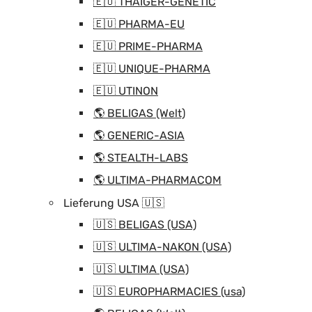
🇪🇺 THAIGER-GENETIC
🇪🇺 PHARMA-EU
🇪🇺 PRIME-PHARMA
🇪🇺 UNIQUE-PHARMA
🇪🇺 UTINON
🌎 BELIGAS (Welt)
🌎 GENERIC-ASIA
🌎 STEALTH-LABS
🌎 ULTIMA-PHARMACOM
Lieferung USA 🇺🇸
🇺🇸 BELIGAS (USA)
🇺🇸 ULTIMA-NAKON (USA)
🇺🇸 ULTIMA (USA)
🇺🇸 EUROPHARMACIES (usa)