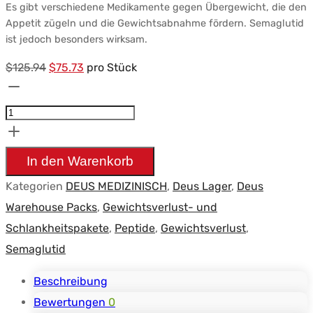
Es gibt verschiedene Medikamente gegen Übergewicht, die den
Appetit zügeln und die Gewichtsabnahme fördern. Semaglutid
ist jedoch besonders wirksam.
Ursprünglicher
Aktueller
$
125.94
$
75.73
pro Stück
Pack
Preis
Preis:
Peptides
war:
$75.73.
Perte
$125.94.
de
In den Warenkorb
Poids
Kategorien
DEUS MEDIZINISCH
,
Deus Lager
,
Deus
–
Warehouse Packs
,
Gewichtsverlust- und
Deus
Schlankheitspakete
,
Peptide
,
Gewichtsverlust
,
Medical
Semaglutid
-
Semaglutide
Beschreibung
(6
Bewertungen
0