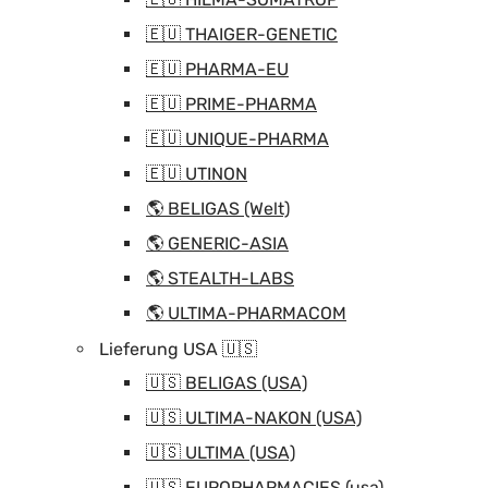
🇪🇺 THAIGER-GENETIC
🇪🇺 PHARMA-EU
🇪🇺 PRIME-PHARMA
🇪🇺 UNIQUE-PHARMA
🇪🇺 UTINON
🌎 BELIGAS (Welt)
🌎 GENERIC-ASIA
🌎 STEALTH-LABS
🌎 ULTIMA-PHARMACOM
Lieferung USA 🇺🇸
🇺🇸 BELIGAS (USA)
🇺🇸 ULTIMA-NAKON (USA)
🇺🇸 ULTIMA (USA)
🇺🇸 EUROPHARMACIES (usa)