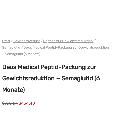
VERPACKEN
WH DEUS
Start
/
Gewichtsverlust
/
Peptide zur Gewichtsreduktion
/
Semaglutid
/
Deus Medical Peptid-Packung zur Gewichtsreduktion
– Semaglutid (6 Monate)
Deus Medical Peptid-Packung zur
Gewichtsreduktion – Semaglutid (6
Monate)
Ursprünglicher
Aktueller
$
755.64
$
454.40
Preis
Preis: