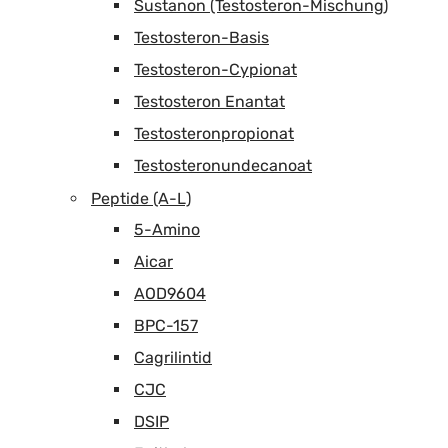
Sustanon (Testosteron-Mischung)
Testosteron-Basis
Testosteron-Cypionat
Testosteron Enantat
Testosteronpropionat
Testosteronundecanoat
Peptide (A-L)
5-Amino
Aicar
AOD9604
BPC-157
Cagrilintid
CJC
DSIP