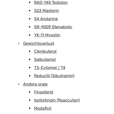
RAD-140 Testolon
S23 Mastorin
S4 Andarine
SR-9009 Stenabolic
YK-11 Myostin
Gewichtsverlust
Clenbuterol
Salbutamol
T3-Cytomel / T4
Reductil (Sibutramin)
Andere orale
Finasterid
Isotretinoin (Roaccutan)
Modafinil