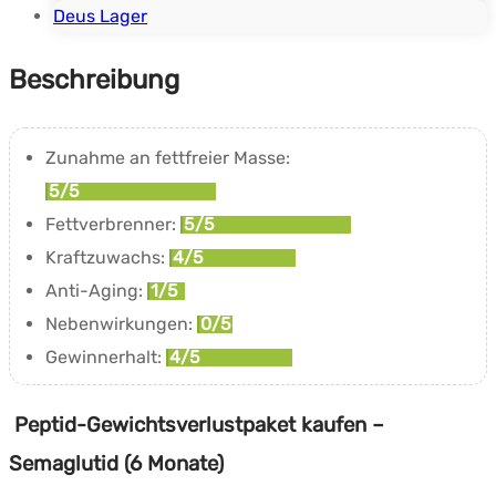
mois)
Deus Lager
Menge
Beschreibung
Zunahme an fettfreier Masse:
5/5
Fettverbrenner:
5/5
Kraftzuwachs:
4/5
Anti-Aging:
1/5
Nebenwirkungen:
0/5
Gewinnerhalt:
4/5
Peptid-Gewichtsverlustpaket kaufen –
Semaglutid (6 Monate)