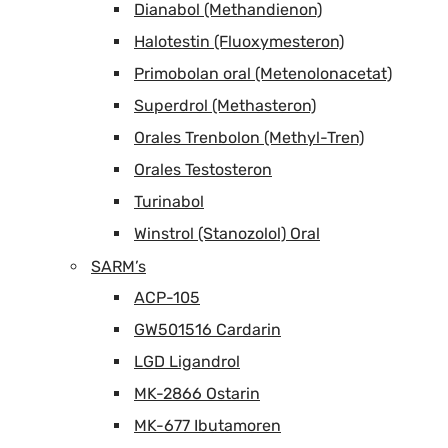
Dianabol (Methandienon)
Halotestin (Fluoxymesteron)
Primobolan oral (Metenolonacetat)
Superdrol (Methasteron)
Orales Trenbolon (Methyl-Tren)
Orales Testosteron
Turinabol
Winstrol (Stanozolol) Oral
SARM’s
ACP-105
GW501516 Cardarin
LGD Ligandrol
MK-2866 Ostarin
MK-677 Ibutamoren