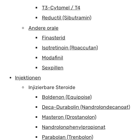
T3-Cytomel / T4
Reductil (Sibutramin)
Andere orale
Finasterid
Isotretinoin (Roaccutan)
Modafinil
Sexpillen
Injektionen
Injizierbare Steroide
Boldenon (Equipoise)
Deca-Durabolin (Nandrolondecanoat)
Masteron (Drostanolon)
Nandrolonphenylpropionat
Parabolan (Trenbolon)