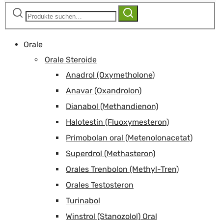
Suchen
Suchen
nach:
Orale
Orale Steroide
Anadrol (Oxymetholone)
Anavar (Oxandrolon)
Dianabol (Methandienon)
Halotestin (Fluoxymesteron)
Primobolan oral (Metenolonacetat)
Superdrol (Methasteron)
Orales Trenbolon (Methyl-Tren)
Orales Testosteron
Turinabol
Winstrol (Stanozolol) Oral