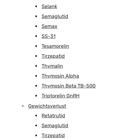
Selank
Semaglutid
Semax
SS-31
Tesamorelin
Tirzepatid
Thymalin
Thymosin Alpha
Thymosin Beta TB-500
Triptorelin GnRH
Gewichtsverlust
Retatrutid
Semaglutid
Tirzepatid