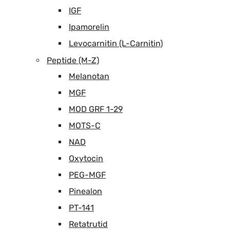
IGF
Ipamorelin
Levocarnitin (L-Carnitin)
Peptide (M-Z)
Melanotan
MGF
MOD GRF 1-29
MOTS-C
NAD
Oxytocin
PEG-MGF
Pinealon
PT-141
Retatrutid