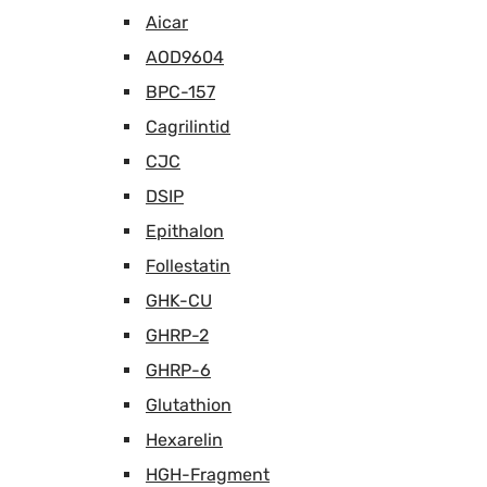
Aicar
AOD9604
BPC-157
Cagrilintid
CJC
DSIP
Epithalon
Follestatin
GHK-CU
GHRP-2
GHRP-6
Glutathion
Hexarelin
HGH-Fragment