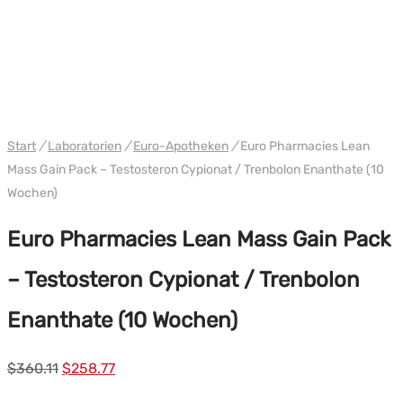
VERPACKEN
WH EURO-PHARMA
Start
/
Laboratorien
/
Euro-Apotheken
/
Euro Pharmacies Lean
Mass Gain Pack – Testosteron Cypionat / Trenbolon Enanthate (10
Wochen)
Euro Pharmacies Lean Mass Gain Pack
– Testosteron Cypionat / Trenbolon
Enanthate (10 Wochen)
Ursprünglicher
Aktueller
$
360.11
$
258.77
Preis
Preis: