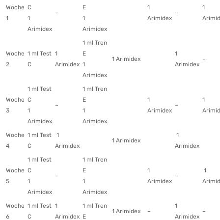
Woche
C
E
1
1
–
–
1
1
1
Arimidex
Arimi
Arimidex
Arimidex
1 ml Tren
Woche
1 ml Test
1
E
1
1 Arimidex
–
2
C
Arimidex
1
Arimidex
Arimidex
1 ml Test
1 ml Tren
Woche
C
E
1
1
–
–
3
1
1
Arimidex
Arimi
Arimidex
Arimidex
Woche
1 ml Test
1
1
1 Arimidex
4
C
Arimidex
Arimidex
1 ml Test
1 ml Tren
Woche
C
E
1
1
–
–
5
1
1
Arimidex
Arimi
Arimidex
Arimidex
Woche
1 ml Test
1
1 ml Tren
1
1 Arimidex
–
–
6
C
Arimidex
E
Arimidex