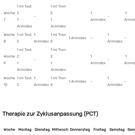
1 ml Test
1 ml Tren
Woche
C
E
1
1
–
–
7
1
1
Arimidex
Arimi
Arimidex
Arimidex
Woche
1 ml Test
1
1 ml Tren
1
1 Arimidex
–
–
8
C
Arimidex
E
Arimidex
1 ml Test
1 ml Tren
Woche
C
E
1
1
–
–
9
1
1
Arimidex
Arimi
Arimidex
Arimidex
Woche
1 ml Test
1
1 ml Tren
1
1 Arimidex
–
–
10
C
Arimidex
E
Arimidex
Therapie zur Zyklusanpassung (PCT)
Woche
Montag
Dienstag
Mittwoch
Donnerstag
Freitag
Samstag
Son