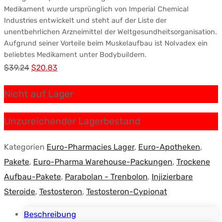
Medikament wurde ursprünglich von Imperial Chemical
Industries entwickelt und steht auf der Liste der
unentbehrlichen Arzneimittel der Weltgesundheitsorganisation.
Aufgrund seiner Vorteile beim Muskelaufbau ist Nolvadex ein
beliebtes Medikament unter Bodybuildern.
Ursprünglicher
Aktueller
$
39.24
$
20.83
Preis
Preis:
Nicht auf Lager
war:
$20.83.
$39.24.
Unzureichender Lagerbestand
Kategorien
Euro-Pharmacies Lager
,
Euro-Apotheken
,
Pakete
,
Euro-Pharma Warehouse-Packungen
,
Trockene
Aufbau-Pakete
,
Parabolan - Trenbolon
,
Injizierbare
Steroide
,
Testosteron
,
Testosteron-Cypionat
Beschreibung