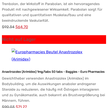
Trenbolon, der Wirkstoff in Parabolan, ist ein hervorragendes
Produkt mit nachgewiesener Wirksamkeit. Parabolan sorgt für
qualitativen und quantitativen Muskelaufbau und eine
beeindruckende Vaskularität.
Ursprünglicher
Aktueller
$
92.34
$
64.70
Preis
Preis:
Nicht auf Lager
war:
$64.70.
$92.34.
Anastrozolex (Arimidex) 1mg/tabs 50 tabs - Baggies - Euro Pharmacies
Gewichtheber verwenden Anastrozolex (Arimidex) im
Bodybuilding, um die Auswirkungen anaboler androgener
Steroide zu reduzieren, die häufig mit Östrogen interagieren
und zu Gynäkomastie, auch bekannt als Brustvergrößerung bei
Männern, führen.
Ursprünglicher
Aktueller
$
90.03
$
71.27