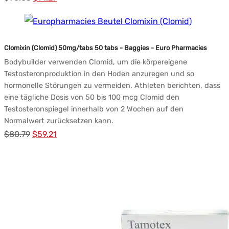
Preis
Preis:
war:
$71.27.
$90.03.
Clomixin (Clomid) 50mg/tabs 50 tabs - Baggies - Euro Pharmacies
Bodybuilder verwenden Clomid, um die körpereigene
Testosteronproduktion in den Hoden anzuregen und so
hormonelle Störungen zu vermeiden. Athleten berichten, dass
eine tägliche Dosis von 50 bis 100 mcg Clomid den
Testosteronspiegel innerhalb von 2 Wochen auf den
Normalwert zurücksetzen kann.
Ursprünglicher
Aktueller
$
80.79
$
59.21
Preis
Preis:
war:
$59.21.
$80.79.