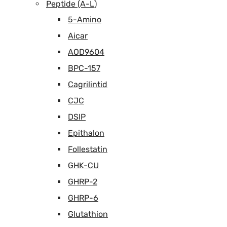
Peptide (A-L)
5-Amino
Aicar
AOD9604
BPC-157
Cagrilintid
CJC
DSIP
Epithalon
Follestatin
GHK-CU
GHRP-2
GHRP-6
Glutathion