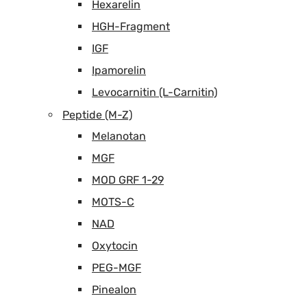
Hexarelin
HGH-Fragment
IGF
Ipamorelin
Levocarnitin (L-Carnitin)
Peptide (M-Z)
Melanotan
MGF
MOD GRF 1-29
MOTS-C
NAD
Oxytocin
PEG-MGF
Pinealon