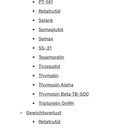
PT-141
Retatrutid
Selank
Semaglutid
Semax
SS-31
Tesamorelin
Tirzepatid
Thymalin
Thymosin Alpha
Thymosin Beta TB-500
Triptorelin GnRH
Gewichtsverlust
Retatrutid