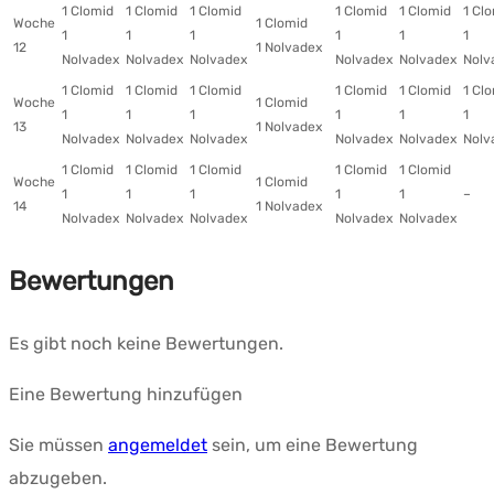
1 Clomid
1 Clomid
1 Clomid
1 Clomid
1 Clomid
1 Cl
Woche
1 Clomid
1
1
1
1
1
1
12
1 Nolvadex
Nolvadex
Nolvadex
Nolvadex
Nolvadex
Nolvadex
Nolv
1 Clomid
1 Clomid
1 Clomid
1 Clomid
1 Clomid
1 Cl
Woche
1 Clomid
1
1
1
1
1
1
13
1 Nolvadex
Nolvadex
Nolvadex
Nolvadex
Nolvadex
Nolvadex
Nolv
1 Clomid
1 Clomid
1 Clomid
1 Clomid
1 Clomid
Woche
1 Clomid
1
1
1
1
1
–
14
1 Nolvadex
Nolvadex
Nolvadex
Nolvadex
Nolvadex
Nolvadex
Bewertungen
Es gibt noch keine Bewertungen.
Eine Bewertung hinzufügen
Sie müssen
angemeldet
sein, um eine Bewertung
abzugeben.