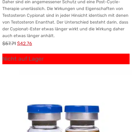
Daher sind ein angemessener Schutz und eine Post-Cycle-
Therapie unerlässlich. Die Wirkungen und Eigenschaften von
Testosteron Cypionat sind in jeder Hinsicht identisch mit denen
von Testosteron Enanthat. Der Unterschied besteht darin, dass
der Cypionat-Ester etwas länger wirkt und die Wirkung daher
auch etwas länger anhält.
Ursprünglicher
Aktueller
$
57.71
$
42.76
Preis
Preis:
Nicht auf Lager
war:
$42.76.
$57.71.