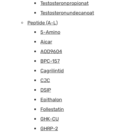
Testosteronpropionat
Testosteronundecanoat
Peptide (A-L)
5-Amino
Aicar
AOD9604
BPC-157
Cagrilintid
CJC
DSIP
Epithalon
Follestatin
GHK-CU
GHRP-2