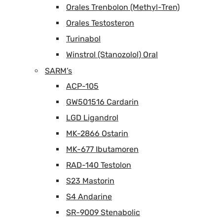
Orales Trenbolon (Methyl-Tren)
Orales Testosteron
Turinabol
Winstrol (Stanozolol) Oral
SARM’s
ACP-105
GW501516 Cardarin
LGD Ligandrol
MK-2866 Ostarin
MK-677 Ibutamoren
RAD-140 Testolon
S23 Mastorin
S4 Andarine
SR-9009 Stenabolic