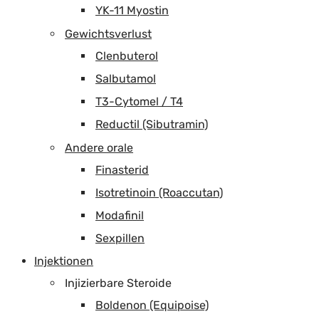
YK-11 Myostin
Gewichtsverlust
Clenbuterol
Salbutamol
T3-Cytomel / T4
Reductil (Sibutramin)
Andere orale
Finasterid
Isotretinoin (Roaccutan)
Modafinil
Sexpillen
Injektionen
Injizierbare Steroide
Boldenon (Equipoise)