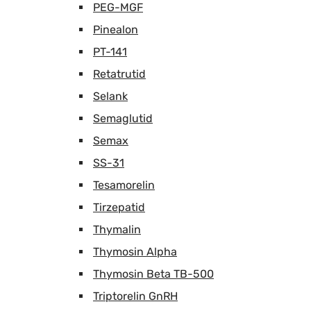
PEG-MGF
Pinealon
PT-141
Retatrutid
Selank
Semaglutid
Semax
SS-31
Tesamorelin
Tirzepatid
Thymalin
Thymosin Alpha
Thymosin Beta TB-500
Triptorelin GnRH