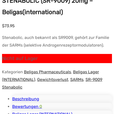
STENABOLIC (SR-9009) 20mg –
Beligas(international)
$
73.95
Stenabolic, auch bekannt als SR9009, gehört zur Familie
der SARMs (selektive Androgenrezeptormodulatoren).
Nicht auf Lager
Kategorien
Beligas Pharmaceuticals
,
Beligas Lager
(INTERNATIONAL)
,
Gewichtsverlust
,
SARMs
,
SR-9009
Stenabolic
Beschreibung
Bewertungen
0