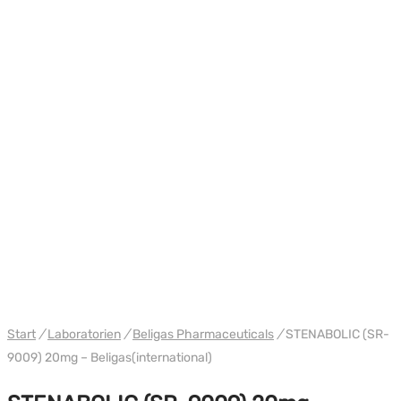
WH BELIGAS INTERNATIONAL
Start
/
Laboratorien
/
Beligas Pharmaceuticals
/
STENABOLIC (SR-
9009) 20mg – Beligas(international)