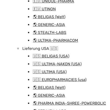
🇪🇺 UNIQUE-PHARMA
🇪🇺 UTINON
🌎 BELIGAS (Welt)
🌎 GENERIC-ASIA
🌎 STEALTH-LABS
🌎 ULTIMA-PHARMACOM
Lieferung USA 🇺🇸
🇺🇸 BELIGAS (USA)
🇺🇸 ULTIMA-NAKON (USA)
🇺🇸 ULTIMA (USA)
🇺🇸 EUROPHARMACIES (usa)
🌎 BELIGAS (Welt)
🌎 GENERIC-ASIA
🌎 PHARMA INDIA-SHREE-POWERBOLIC