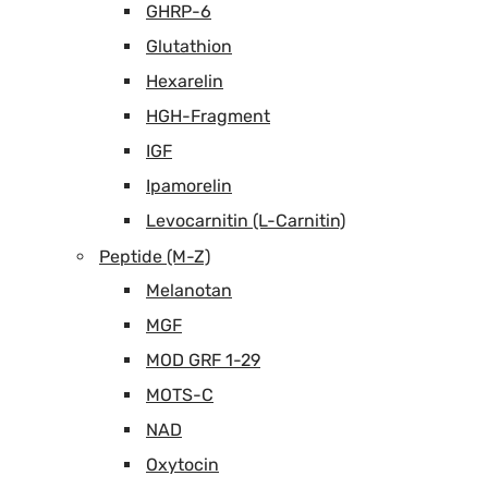
GHRP-6
Glutathion
Hexarelin
HGH-Fragment
IGF
Ipamorelin
Levocarnitin (L-Carnitin)
Peptide (M-Z)
Melanotan
MGF
MOD GRF 1-29
MOTS-C
NAD
Oxytocin