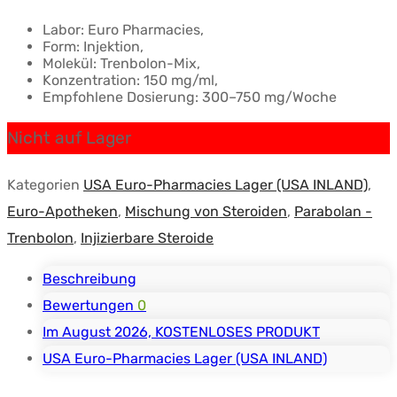
Labor: Euro Pharmacies,
Form: Injektion,
Molekül: Trenbolon-Mix,
Konzentration: 150 mg/ml,
Empfohlene Dosierung: 300–750 mg/Woche
Nicht auf Lager
Kategorien
USA Euro-Pharmacies Lager (USA INLAND)
,
Euro-Apotheken
,
Mischung von Steroiden
,
Parabolan -
Trenbolon
,
Injizierbare Steroide
Beschreibung
Bewertungen
0
Im August 2026, KOSTENLOSES PRODUKT
USA Euro-Pharmacies Lager (USA INLAND)