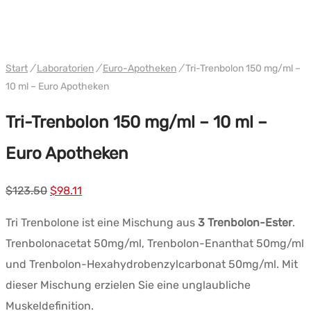
WH EURO-PHARMA USA
Start
/
Laboratorien
/
Euro-Apotheken
/
Tri-Trenbolon 150 mg/ml –
10 ml – Euro Apotheken
Tri-Trenbolon 150 mg/ml – 10 ml –
Euro Apotheken
Ursprünglicher
Aktueller
$
123.50
$
98.11
Preis
Preis:
Tri Trenbolone ist eine Mischung aus
3 Trenbolon-Ester
.
war:
$98.11.
Trenbolonacetat 50mg/ml, Trenbolon-Enanthat 50mg/ml
$123.50.
und Trenbolon-Hexahydrobenzylcarbonat 50mg/ml. Mit
dieser Mischung erzielen Sie eine unglaubliche
Muskeldefinition.