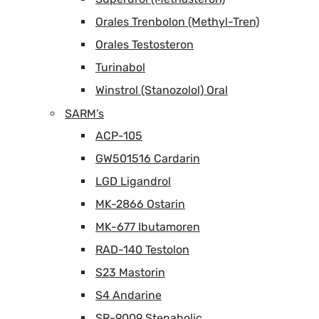
Orales Trenbolon (Methyl-Tren)
Orales Testosteron
Turinabol
Winstrol (Stanozolol) Oral
SARM’s
ACP-105
GW501516 Cardarin
LGD Ligandrol
MK-2866 Ostarin
MK-677 Ibutamoren
RAD-140 Testolon
S23 Mastorin
S4 Andarine
SR-9009 Stenabolic