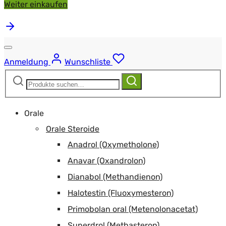
Weiter einkaufen
Anmeldung
Wunschliste
Suchen
Suchen
nach:
Orale
Orale Steroide
Anadrol (Oxymetholone)
Anavar (Oxandrolon)
Dianabol (Methandienon)
Halotestin (Fluoxymesteron)
Primobolan oral (Metenolonacetat)
Superdrol (Methasteron)