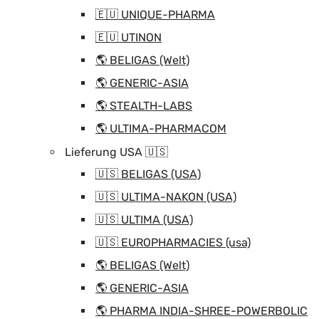
🇪🇺 UNIQUE-PHARMA
🇪🇺 UTINON
🌎 BELIGAS (Welt)
🌎 GENERIC-ASIA
🌎 STEALTH-LABS
🌎 ULTIMA-PHARMACOM
Lieferung USA 🇺🇸
🇺🇸 BELIGAS (USA)
🇺🇸 ULTIMA-NAKON (USA)
🇺🇸 ULTIMA (USA)
🇺🇸 EUROPHARMACIES (usa)
🌎 BELIGAS (Welt)
🌎 GENERIC-ASIA
🌎 PHARMA INDIA-SHREE-POWERBOLIC