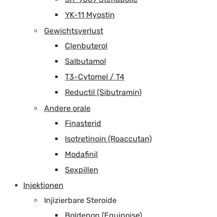
YK-11 Myostin
Gewichtsverlust
Clenbuterol
Salbutamol
T3-Cytomel / T4
Reductil (Sibutramin)
Andere orale
Finasterid
Isotretinoin (Roaccutan)
Modafinil
Sexpillen
Injektionen
Injizierbare Steroide
Boldenon (Equipoise)