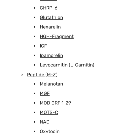
GHRP-6
Glutathion
Hexarelin
HGH-Fragment
IGF
Ipamorelin
Levocarnitin (L-Carnitin)
Peptide (M-Z)
Melanotan
MGF
MOD GRF 1-29
MOTS-C
NAD
Oxytocin