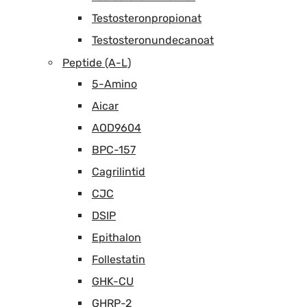
Testosteronpropionat
Testosteronundecanoat
Peptide (A-L)
5-Amino
Aicar
AOD9604
BPC-157
Cagrilintid
CJC
DSIP
Epithalon
Follestatin
GHK-CU
GHRP-2