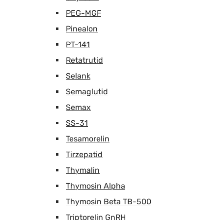
PEG-MGF
Pinealon
PT-141
Retatrutid
Selank
Semaglutid
Semax
SS-31
Tesamorelin
Tirzepatid
Thymalin
Thymosin Alpha
Thymosin Beta TB-500
Triptorelin GnRH