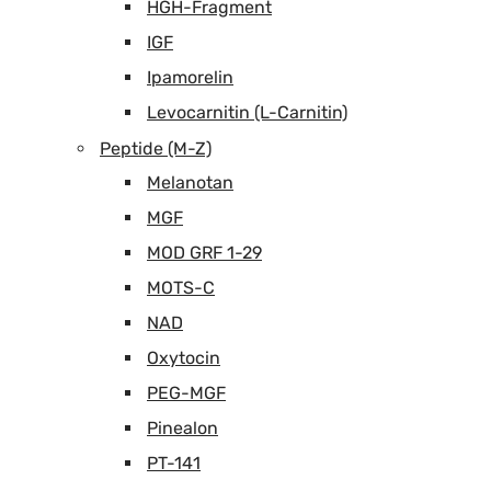
HGH-Fragment
IGF
Ipamorelin
Levocarnitin (L-Carnitin)
Peptide (M-Z)
Melanotan
MGF
MOD GRF 1-29
MOTS-C
NAD
Oxytocin
PEG-MGF
Pinealon
PT-141