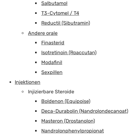
Salbutamol
T3-Cytomel / T4
Reductil (Sibutramin)
Andere orale
Finasterid
Isotretinoin (Roaccutan)
Modafinil
Sexpillen
Injektionen
Injizierbare Steroide
Boldenon (Equipoise)
Deca-Durabolin (Nandrolondecanoat)
Masteron (Drostanolon)
Nandrolonphenylpropionat