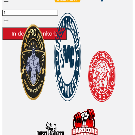
HGH
Preis
Preis:
-
war:
$282.61.
Somatropin
$357.59.
(Poudre)
In den Warenkorb
-
Hilma
Biocare-
Kit
de100IU
Menge