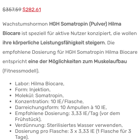
Ursprünglicher
Aktueller
$
357.59
$
282.61
Preis
Preis:
Wachstumshormon
HGH Somatropin (Pulver) Hilma
war:
$282.61.
Biocare
ist speziell für aktive Nutzer konzipiert, die wollen
$357.59.
ihre körperliche Leistungsfähigkeit steigern
. Die
empfohlene Dosierung für HGH Somatropin Hilma Biocare
entspricht
eine der Möglichkeiten zum Muskelaufbau
(Fitnessmodell).
Labor: Hilma Biocare,
Form: Injektion,
Molekül: Somatropin,
Konzentration: 10 IE/Flasche,
Darreichungsform: 10 Ampullen à 10 IE,
Empfohlene Dosierung: 3,33 IE/Tag (vor dem
Frühstück),
Verdünnung: Sterilisiertes Wasser verwenden,
Dosierung pro Flasche: 3 x 3,33 IE (1 Flasche für 3
Tage),