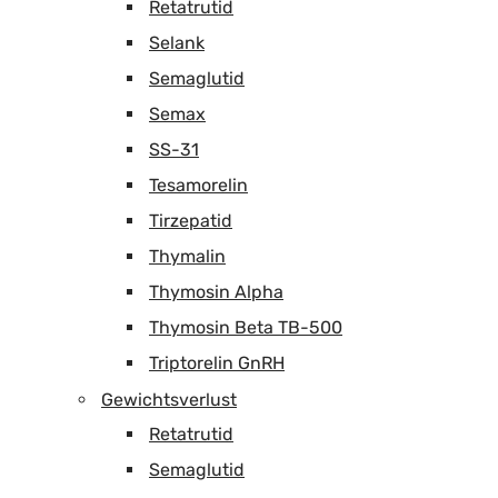
Retatrutid
Selank
Semaglutid
Semax
SS-31
Tesamorelin
Tirzepatid
Thymalin
Thymosin Alpha
Thymosin Beta TB-500
Triptorelin GnRH
Gewichtsverlust
Retatrutid
Semaglutid