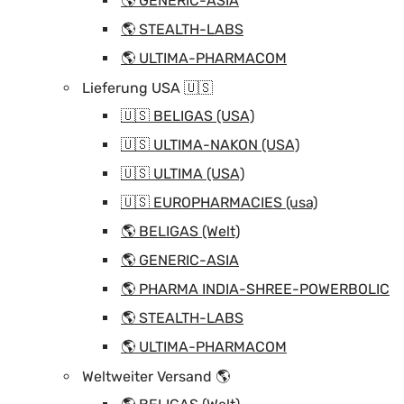
🌎 GENERIC-ASIA
🌎 STEALTH-LABS
🌎 ULTIMA-PHARMACOM
Lieferung USA 🇺🇸
🇺🇸 BELIGAS (USA)
🇺🇸 ULTIMA-NAKON (USA)
🇺🇸 ULTIMA (USA)
🇺🇸 EUROPHARMACIES (usa)
🌎 BELIGAS (Welt)
🌎 GENERIC-ASIA
🌎 PHARMA INDIA-SHREE-POWERBOLIC
🌎 STEALTH-LABS
🌎 ULTIMA-PHARMACOM
Weltweiter Versand 🌎