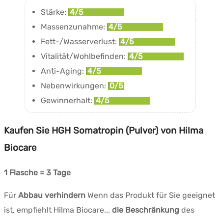
Stärke:
4/5
Massenzunahme:
4/5
Fett-/Wasserverlust:
4/5
Vitalität/Wohlbefinden:
4/5
Anti-Aging:
4/5
Nebenwirkungen:
0/5
Gewinnerhalt:
4/5
Kaufen Sie HGH Somatropin (Pulver) von Hilma
Biocare
1 Flasche = 3 Tage
Für
Abbau verhindern
Wenn das Produkt für Sie geeignet
ist, empfiehlt Hilma Biocare...
die Beschränkung
des