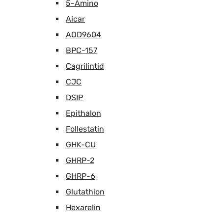
5-Amino
Aicar
AOD9604
BPC-157
Cagrilintid
CJC
DSIP
Epithalon
Follestatin
GHK-CU
GHRP-2
GHRP-6
Glutathion
Hexarelin