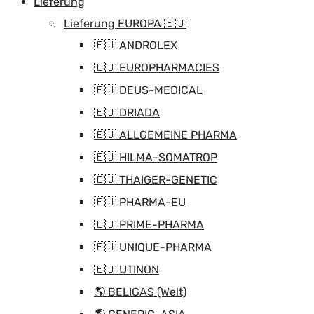
Lieferung
Lieferung EUROPA 🇪🇺
🇪🇺 ANDROLEX
🇪🇺 EUROPHARMACIES
🇪🇺 DEUS-MEDICAL
🇪🇺 DRIADA
🇪🇺 ALLGEMEINE PHARMA
🇪🇺 HILMA-SOMATROP
🇪🇺 THAIGER-GENETIC
🇪🇺 PHARMA-EU
🇪🇺 PRIME-PHARMA
🇪🇺 UNIQUE-PHARMA
🇪🇺 UTINON
🌎 BELIGAS (Welt)